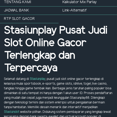
TENTANG KAMI
Kalkulator Mix Parlay
JADWAL BANK
Link-Alternatif
RTP SLOT GACOR
Stasiunplay Pusat Judi
Slot Online Gacor
Terlengkap dan
Terpercaya
Selamat datang di
Stasiunplay
, pusat judi slot online gacor terlengkap di
kelasnya mulai sportsbook, e-sports, game slots, idnlive, togel, live casino,
tangkas hingga game tembak ikan. Berbagai jenis taruhan paling populer bisa
dimainkan di satu tempat ini hanya dengan 1 akun user ID. Proses pendaftaran
yang mudah dan cepat juga menjadi keunggulan Stasiunplay88. Dilengkapi
dengan teknologi terkini dan sistem enkripsi untuk pengalaman bermain
tanpa hambatan. Memiliki desain menarik dan interaktif menjadikan
Stasiunslot
website pilihan. Didukung sistem pembayaran yang lengkap lewat
kerjasama dengan bank swasta, ewallet dan virtual account populer di