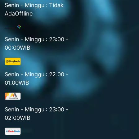
Senin - Minggu : Tidak
AdaOffline
Senin - Minggu : 23:00 -
00:00WIB
Senin - Minggu : 22.00 -
01.00WIB
Senin - Minggu : 23:00 -
02:00WIB