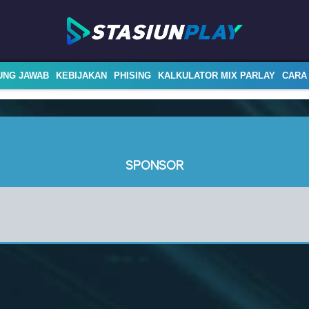
UNG JAWAB
KEBIJAKAN
PHISING
KALKULATOR MIX PARLAY
CARA
SPONSOR