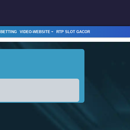
 BETTING
VIDEO-WEBSITE
RTP SLOT GACOR